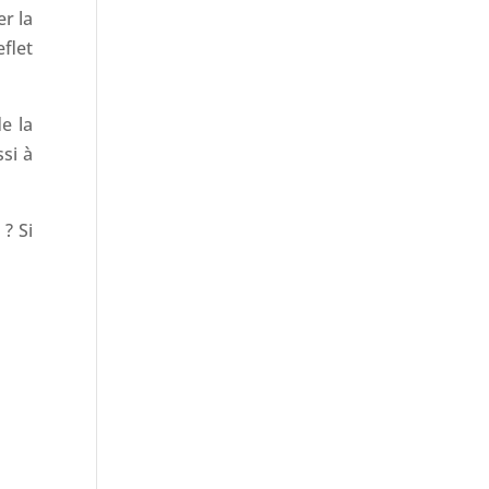
r la
flet
e la
si à
 ? Si